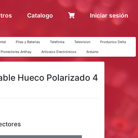
tros
Catalogo
Iniciar sesión
ntal
Pilas y Baterias
Telefonia
Television
Productos Delta
y Protectores Anthay
Artículos Electrónicos
Arduino
able Hueco Polarizado 4
ectores