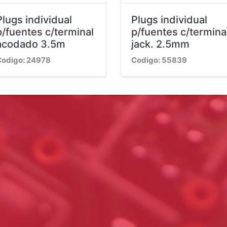
Plugs individual
Plugs individual
p/fuentes c/terminal
p/fuentes c/termina
acodado 3.5m
jack. 2.5mm
odigo: 24978
Codigo: 55839