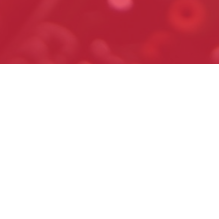
(current)
e
GB Ingenieria Electronica
Urquiza 1361,
Rosario,
Santa Fe
tros
0341 440-5890
uctos
3415069038
acto
gbingenieriaelectronica1361@gmail.
Lunes a Viernes: 09:00 a 13:00 / 15:0
18:30, y Sábados: 9:30 a 12:30