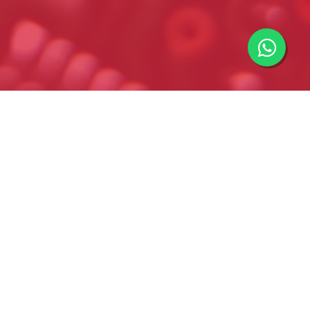
@gbingenieriaelectronica
com
0 a