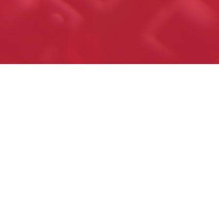
Hom
Noso
Importadores minoristas y
Prod
mayoristas de componentes
Cont
electrónicos y eléctricos.
Información y asesoramiento
técnico. Envíos y cotizaciones a
todo el país.
© Copyright 2019 GB Ingeniería Electrónica.