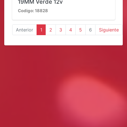
19MM Verde 12v
Codigo: 18828
Anterior
1
2
3
4
5
6
Siguiente