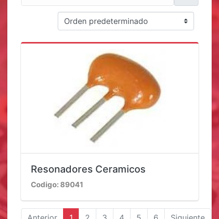
Resonadores Ceramicos
Codigo: 89041
Anterior
1
2
3
4
5
6
Siguiente