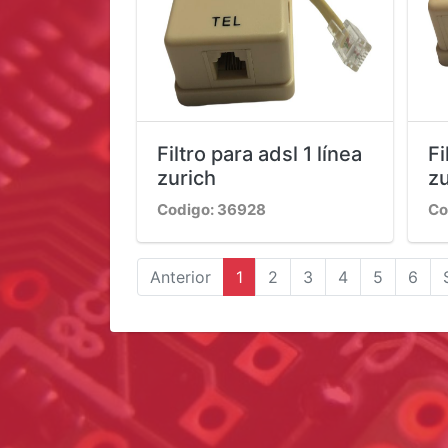
Filtro para adsl 1 línea
Fi
zurich
zu
Codigo: 36928
Co
Anterior
1
2
3
4
5
6