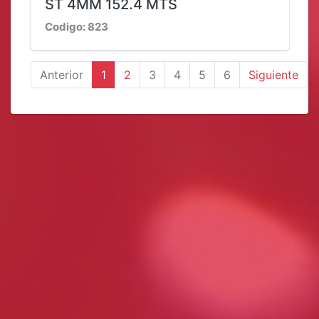
ST 4MM 152.4 MTS
Codigo: 823
Anterior
1
2
3
4
5
6
Siguiente