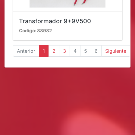
Transformador 9+9V500
Codigo: 88982
Anterior
1
2
3
4
5
6
Siguiente